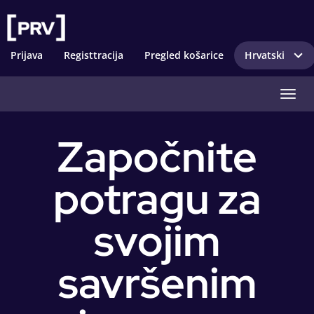
Prijava
Registtracija
Pregled košarice
Hrvatski
Preba
Započnite
potragu za
svojim
savršenim